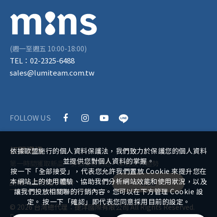
(週一至週五 10:00-18:00)
TEL：
02-2325-6488
sales@lumiteam.com.tw
FOLLOW US
訂閱資訊
依據歐盟施行的個人資料保護法，我們致力於保護您的個人資料
並提供您對個人資料的掌握。
第一時間獲取新品、折扣優惠訊息，掌握流行趨勢
按一下「全部接受」，代表您允許我們置放 Cookie 來提升您在
本網站上的使用體驗、協助我們分析網站效能和使用狀況，以及
訂閱
讓我們投放相關聯的行銷內容。您可以在下方管理 Cookie 設
定。 按一下「確認」即代表您同意採用目前的設定。
©
2026
台灣總代理：捷洋國際有限公司
All Rights Reserved.
Design
by
iBest