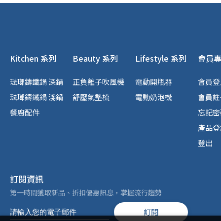
Kitchen 系列
Beauty 系列
Lifestyle 系列
會員
琺瑯鑄鐵鍋 深鍋
正負離子吹風機
電動開瓶器
會員登
琺瑯鑄鐵鍋 淺鍋
舒壓氣墊梳
電動奶泡機
會員註
餐廚配件
忘記密
產品登
登出
訂閱資訊
第一時間獲取新品、折扣優惠訊息，掌握流行趨勢
訂閱