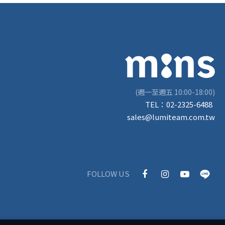
(週一至週五 10:00-18:00)
TEL：
02-2325-6488
sales@lumiteam.com.tw
FOLLOW US