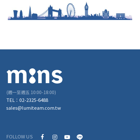
(週一至週五 10:00-18:00)
TEL：
02-2325-6488
sales@lumiteam.com.tw
FOLLOW US