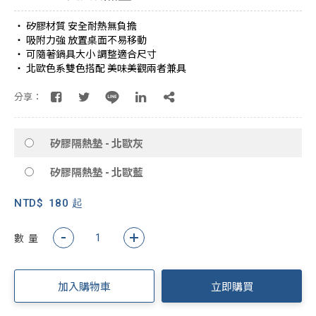
・ 矽膠材質 安全耐熱無負擔
・ 吸附力強 放置桌面不易移動
・ 可隨著鍋具大小 調整適合尺寸
・ 北歐色系雙色搭配 美味美觀兩者兼具
分享：
矽膠隔熱墊 - 北歐灰
矽膠隔熱墊 - 北歐藍
NTD$
180 起
數 量
加入購物車
立即購買