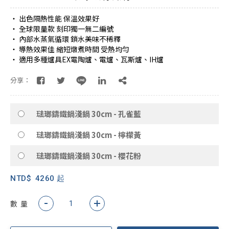
・ 出色隔熱性能 保溫效果好
・ 全球限量款 刻印獨一無二編號
・ 內部水蒸氣循環 鎖水美味不稀釋
・ 導熱效果佳 縮短燉煮時間 受熱均勻
・ 適用多種爐具EX電陶爐、電爐、瓦斯爐、IH爐
分享：
琺瑯鑄鐵鍋淺鍋 30cm - 孔雀藍
琺瑯鑄鐵鍋淺鍋 30cm - 檸檬黃
琺瑯鑄鐵鍋淺鍋 30cm - 櫻花粉
NTD$
4260 起
數 量